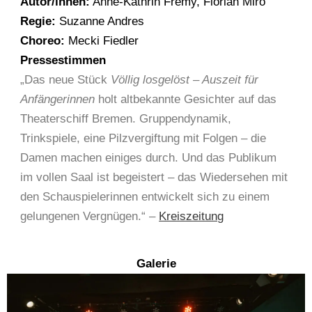
Autor/innen:
Anne-Kathrin Fremy, Florian Miro
Regie:
Suzanne Andres
Choreo:
Mecki Fiedler
Pressestimmen
„Das neue Stück
Völlig losgelöst – Auszeit für
Anfängerinnen
holt altbekannte Gesichter auf das
Theaterschiff Bremen. Gruppendynamik,
Trinkspiele, eine Pilzvergiftung mit Folgen – die
Damen machen einiges durch. Und das Publikum
im vollen Saal ist begeistert – das Wiedersehen mit
den Schauspielerinnen entwickelt sich zu einem
gelungenen Vergnügen.“ –
Kreiszeitung
Galerie