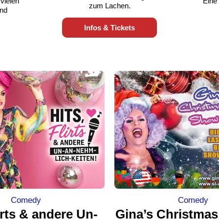
vielen
Eine
zum Lachen.
und
Infos & Tickets
Comedy
Comedy
lirts & andere Un-
Gina’s Christma