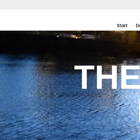
Start
D
THE