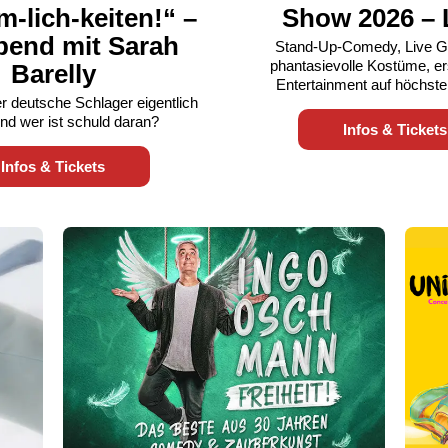
-lich-keiten!“ –
Show 2026 – 
bend mit Sarah
Stand-Up-Comedy, Live G
phantasievolle Kostüme, er
Barelly
Entertainment auf höchst
r deutsche Schlager eigentlich
nd wer ist schuld daran?
Infos & Tickets
Infos & Tickets