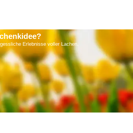
schenkidee?
gessliche Erlebnisse voller Lachen,