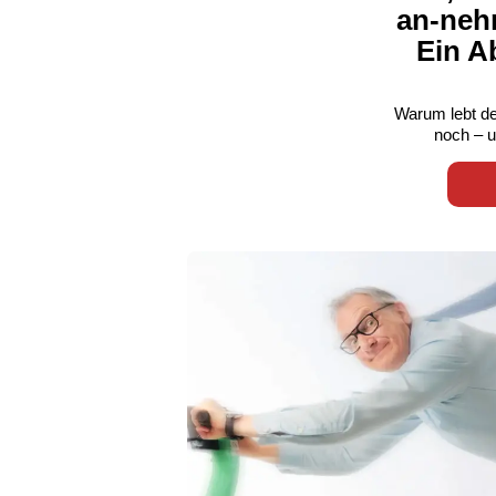
an-nehm
Ein A
Warum lebt de
noch – u