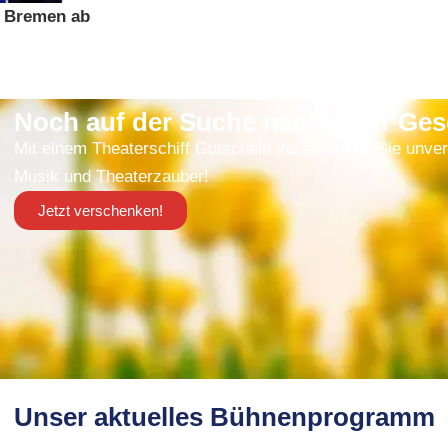
f Bremen ab
Noch auf der Suche nach einer Ge
Mit einem Theaterschiff Gutschein verschenken Sie unver
Musik und Theaterzauber!
Jetzt verschenken!
Unser aktuelles Bühnenprogramm