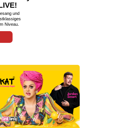
LIVE!
esang und
stklassiges
em Niveau.