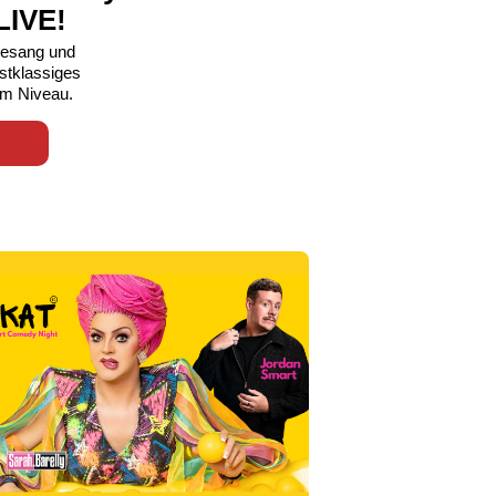
LIVE!
esang und
stklassiges
em Niveau.