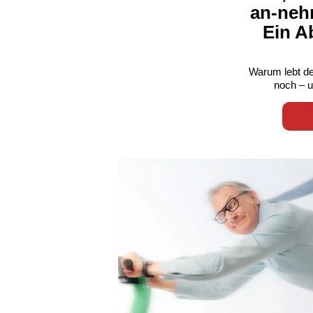
an-nehm
Ein A
Warum lebt de
noch – u