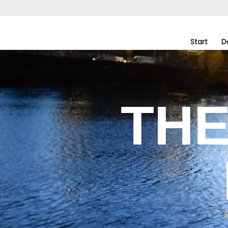
Start
D
THE