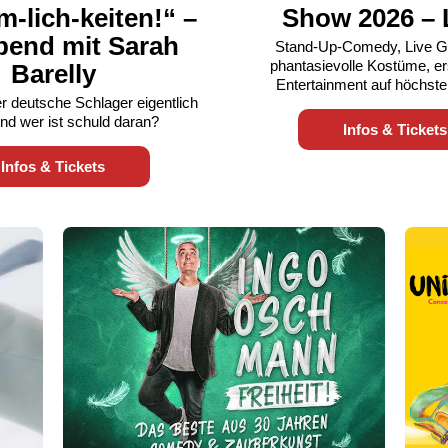
-lich-keiten!“ –
Show 2026 – 
bend mit Sarah
Stand-Up-Comedy, Live G
phantasievolle Kostüme, er
Barelly
Entertainment auf höchst
r deutsche Schlager eigentlich
nd wer ist schuld daran?
Infos & Tickets
Infos & Tickets