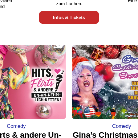
vielen
Eine
zum Lachen.
und
Infos & Tickets
Comedy
Comedy
lirts & andere Un-
Gina’s Christma