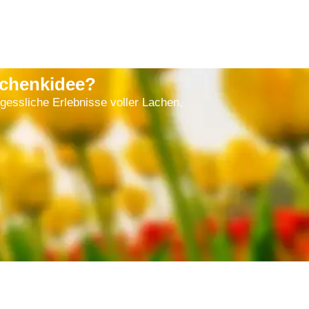
schenkidee?
gessliche Erlebnisse voller Lachen,