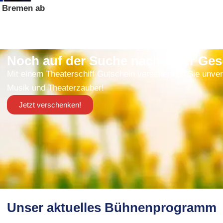
f Bremen ab
Noch auf der Suche nach einer Ge
Mit einem Theaterschiff Gutschein verschenken Sie unver
Musik und Theaterzauber!
Jetzt verschenken!
Unser aktuelles Bühnenprogramm